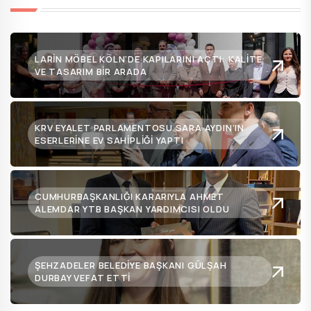
LARIN MÖBEL KÖLN’DE KAPILARINI AÇTI: KALITE
VE TASARIM BIR ARADA
KRV EYALET PARLAMENTOSU SARA AYDIN’IN
ESERLERINE EV SAHIPLIĞI YAPTI
CUMHURBAŞKANLIĞI KARARIYLA AHMET
ALEMDAR YTB BAŞKAN YARDIMCISI OLDU
ŞEHZADELER BELEDIYE BAŞKANI GÜLŞAH
DURBAY VEFAT ETTI