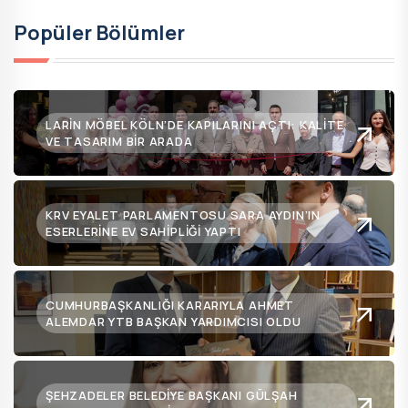
Popüler Bölümler
LARIN MÖBEL KÖLN’DE KAPILARINI AÇTI: KALITE
VE TASARIM BIR ARADA
KRV EYALET PARLAMENTOSU SARA AYDIN’IN
ESERLERINE EV SAHIPLIĞI YAPTI
CUMHURBAŞKANLIĞI KARARIYLA AHMET
ALEMDAR YTB BAŞKAN YARDIMCISI OLDU
ŞEHZADELER BELEDIYE BAŞKANI GÜLŞAH