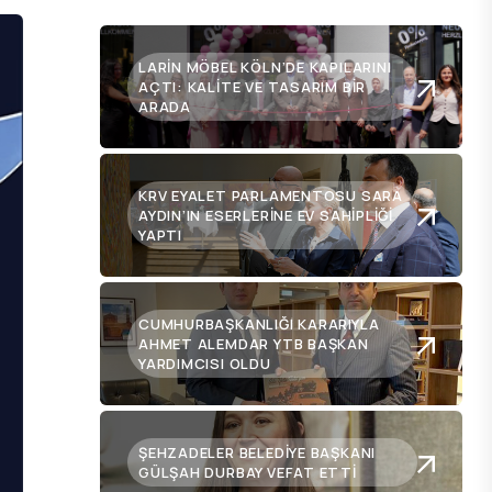
LARIN MÖBEL KÖLN’DE KAPILARINI
AÇTI: KALITE VE TASARIM BIR
ARADA
KRV EYALET PARLAMENTOSU SARA
AYDIN’IN ESERLERINE EV SAHIPLIĞI
YAPTI
CUMHURBAŞKANLIĞI KARARIYLA
AHMET ALEMDAR YTB BAŞKAN
YARDIMCISI OLDU
ŞEHZADELER BELEDIYE BAŞKANI
GÜLŞAH DURBAY VEFAT ETTI