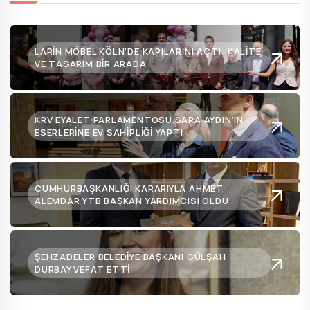
LARIN MÖBEL KÖLN’DE KAPILARINI AÇTI: KALITE
VE TASARIM BIR ARADA
KRV EYALET PARLAMENTOSU SARA AYDIN’IN
ESERLERINE EV SAHIPLIĞI YAPTI
CUMHURBAŞKANLIĞI KARARIYLA AHMET
ALEMDAR YTB BAŞKAN YARDIMCISI OLDU
ŞEHZADELER BELEDIYE BAŞKANI GÜLŞAH
DURBAY VEFAT ETTI